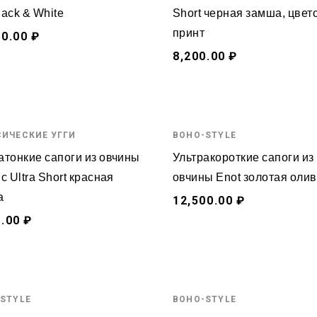
lack & White
Short черная замша, цве
принт
00.00 ₽
8,200.00 ₽
ИЧЕСКИЕ УГГИ
BOHO-STYLE
атонкие сапоги из овчины
Ультракороткие сапоги из
c Ultra Short красная
овчины Enot золотая олив
а
12,500.00 ₽
.00 ₽
STYLE
BOHO-STYLE