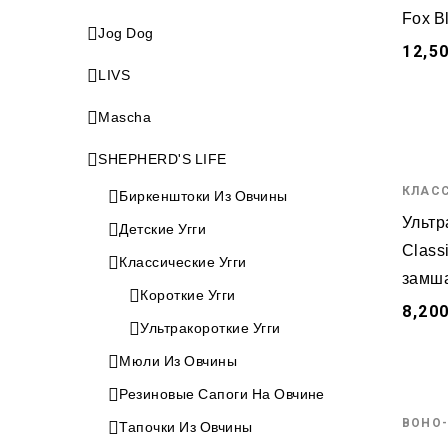
Fox B
Jog Dog
12,5
LIVS
Mascha
SHEPHERD'S LIFE
КЛАСС
Биркенштоки Из Овчины
Ультр
Детские Угги
Classi
Классические Угги
замш
Короткие Угги
8,200
Ультракороткие Угги
Мюли Из Овчины
Резиновые Сапоги На Овчине
BOHO-
Тапочки Из Овчины