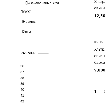
Ультр
Эксклюзивные Угги
овчин
WOZ
12,5
Новинки
Унты
BOHO-
Ультр
РАЗМЕР
овчин
барха
36
9,800
37
38
39
40
1
41
42