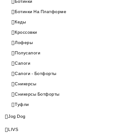
Ботинки
Ботинки На Платформе
Кеды
Кроссовки
Лоферы
Полусапоги
Сапоги
Сапоги - Ботфорты
Сникерсы
Сникерсы Ботфорты
Туфли
Jog Dog
LIVS