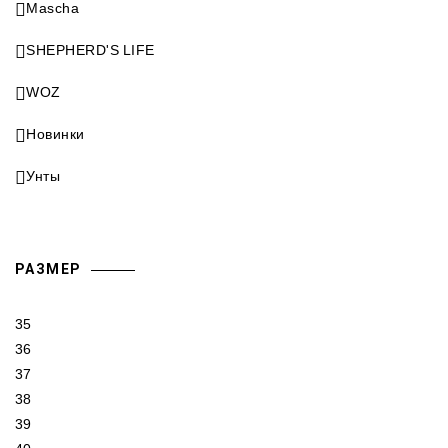
Mascha
SHEPHERD'S LIFE
WOZ
Новинки
Унты
РАЗМЕР
35
36
37
38
39