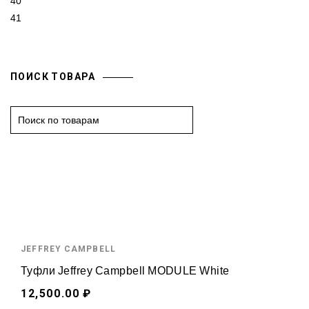
40
41
ПОИСК ТОВАРА
S
e
a
r
c
h
f
o
JEFFREY CAMPBELL
r
:
Туфли Jeffrey Campbell MODULE White
12,500.00 ₽