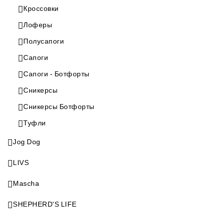
Кроссовки
Лоферы
Полусапоги
Сапоги
Сапоги - Ботфорты
Сникерсы
Сникерсы Ботфорты
Туфли
Jog Dog
LIVS
Mascha
SHEPHERD'S LIFE