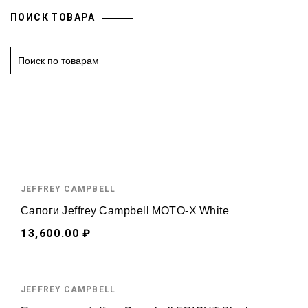
ПОИСК ТОВАРА
S
e
a
r
c
h
f
o
JEFFREY CAMPBELL
r
:
Сапоги Jeffrey Campbell MOTO-X White
13,600.00 ₽
JEFFREY CAMPBELL