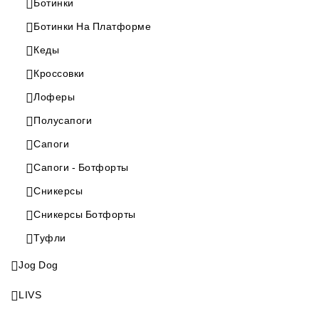
Ботинки
Ботинки На Платформе
Кеды
Кроссовки
Лоферы
Полусапоги
Сапоги
Сапоги - Ботфорты
Сникерсы
Сникерсы Ботфорты
Туфли
Jog Dog
LIVS