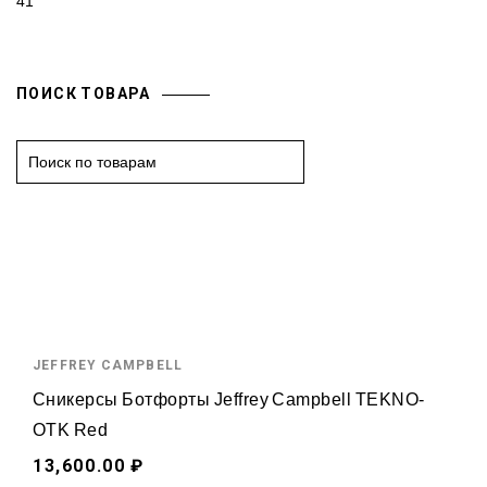
41
ПОИСК ТОВАРА
S
e
a
r
c
h
f
o
JEFFREY CAMPBELL
r
:
Сникерсы Ботфорты Jeffrey Campbell TEKNO-
OTK Red
13,600.00 ₽