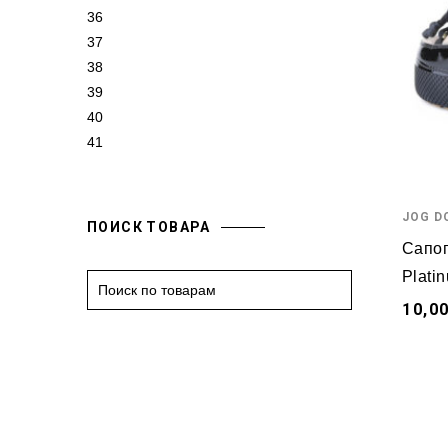
36
37
38
39
40
41
JOG D
ПОИСК ТОВАРА
Сапог
Plati
S
e
10,0
a
r
c
h
f