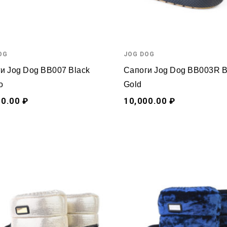
OG
JOG DOG
и Jog Dog BB007 Black
Сапоги Jog Dog BB003R B
o
Gold
00.00 ₽
10,000.00 ₽