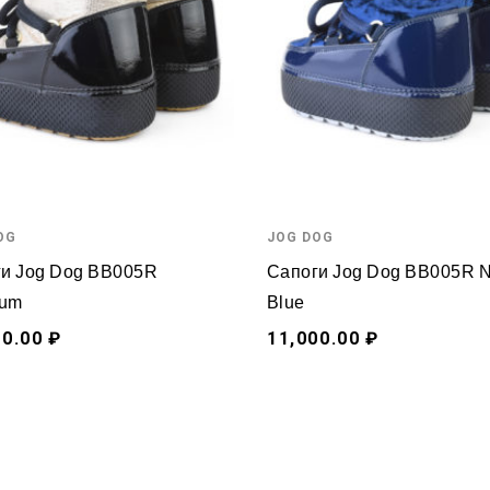
OG
JOG DOG
и Jog Dog BB005R
Сапоги Jog Dog BB005R 
num
Blue
00.00 ₽
11,000.00 ₽