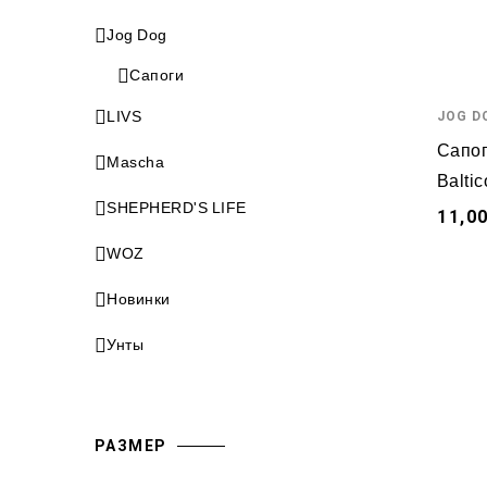
Jog Dog
Сапоги
LIVS
JOG D
Сапог
Mascha
Baltic
SHEPHERD'S LIFE
11,0
WOZ
Новинки
Унты
РАЗМЕР