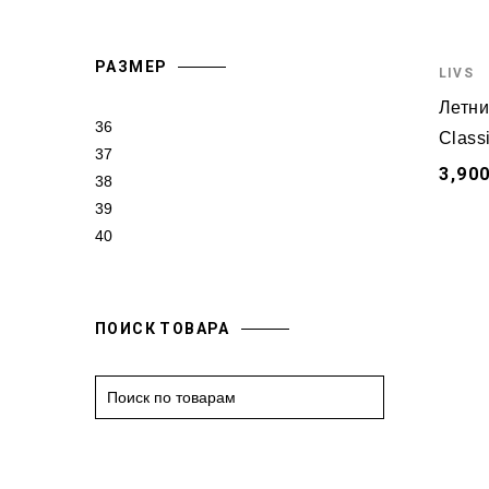
РАЗМЕР
LIVS
Летни
36
Class
37
3,900
38
39
40
ПОИСК ТОВАРА
S
e
a
r