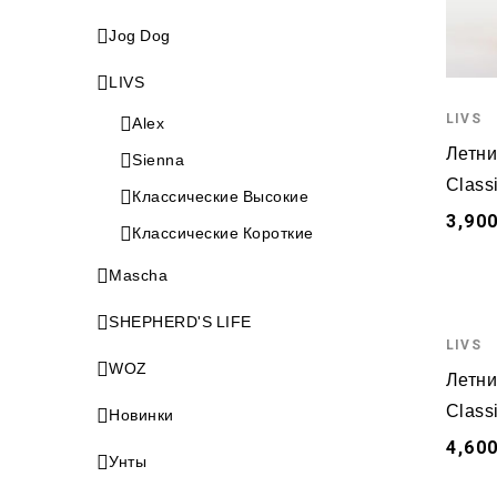
Jog Dog
LIVS
LIVS
Alex
Летни
Sienna
Class
Классические Высокие
3,900
Классические Короткие
Mascha
SHEPHERD'S LIFE
LIVS
WOZ
Летни
Classi
Новинки
4,600
Унты