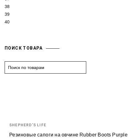
38
39
40
ПОИСК ТОВАРА
S
e
a
r
c
h
f
o
SHEPHERD'S LIFE
r
:
Резиновые сапоги на овчине Rubber Boots Purple