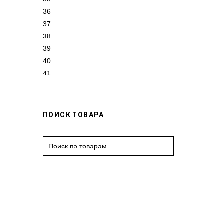
36
37
38
39
40
41
ПОИСК ТОВАРА
S
e
a
r
c
h
f