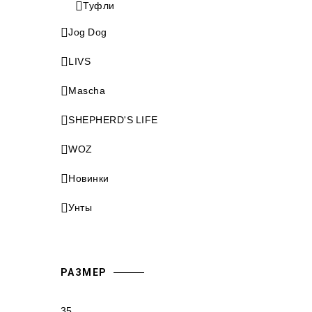
Туфли
Jog Dog
LIVS
Mascha
SHEPHERD'S LIFE
WOZ
Новинки
Унты
РАЗМЕР
35