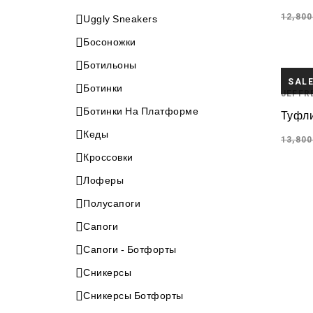
12,800
Uggly Sneakers
Босоножки
Ботильоны
SAL
Ботинки
JEFFR
Ботинки На Платформе
Туфли
Кеды
13,800
Кроссовки
Лоферы
Полусапоги
Сапоги
Сапоги - Ботфорты
Сникерсы
Сникерсы Ботфорты