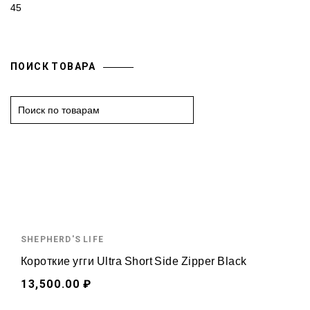
45
ПОИСК ТОВАРА
S
e
a
r
c
h
f
o
SHEPHERD'S LIFE
r
:
Короткие угги Ultra Short Side Zipper Black
13,500.00 ₽