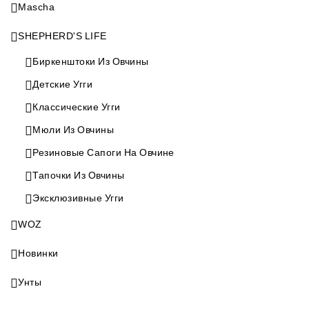
Mascha
SHEPHERD'S LIFE
Биркенштоки Из Овчины
Детские Угги
Классические Угги
Мюли Из Овчины
Резиновые Сапоги На Овчине
Тапочки Из Овчины
Эксклюзивные Угги
WOZ
Новинки
Унты