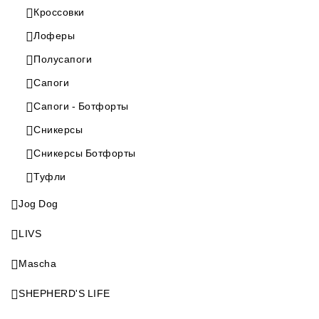
Кроссовки
Лоферы
Полусапоги
Сапоги
Сапоги - Ботфорты
Сникерсы
Сникерсы Ботфорты
Туфли
Jog Dog
LIVS
Mascha
SHEPHERD'S LIFE