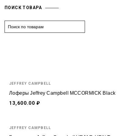
ПОИСК ТОВАРА
S
e
a
r
c
h
f
o
JEFFREY CAMPBELL
r
:
Лоферы Jeffrey Campbell MCCORMICK Black
13,600.00 ₽
JEFFREY CAMPBELL