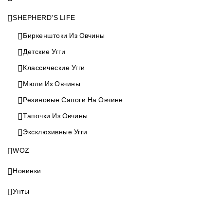
SHEPHERD'S LIFE
Биркенштоки Из Овчины
Детские Угги
Классические Угги
Мюли Из Овчины
Резиновые Сапоги На Овчине
Тапочки Из Овчины
Эксклюзивные Угги
WOZ
Новинки
Унты