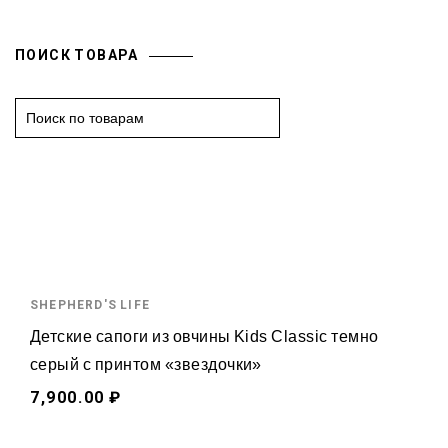
ПОИСК ТОВАРА
S
e
a
r
c
h
f
o
SHEPHERD'S LIFE
r
:
Детские сапоги из овчины Kids Classic темно
серый с принтом «звездочки»
7,900.00 ₽