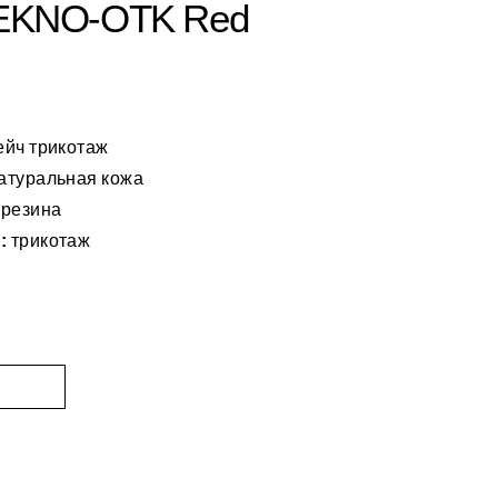
TEKNO-OTK Red
ейч трикотаж
атуральная кожа
резина
:
трикотаж