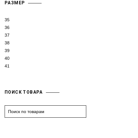
РАЗМЕР
35
36
37
38
39
40
41
ПОИСК ТОВАРА
S
e
a
r