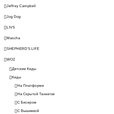
Jeffrey Campbell
Jog Dog
LIVS
Mascha
SHEPHERD'S LIFE
WOZ
Детские Кеды
Кеды
На Платформе
На Скрытой Танкетке
С Бисером
С Вышивкой