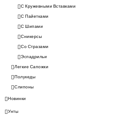
С Кружевными Вставками
С Пайетками
С Шипами
Сникерсы
Со Стразами
Эспадрильи
Легкие Сапожки
Полукеды
Слипоны
Новинки
Унты