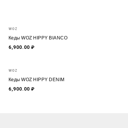
c
h
f
o
WOZ
r
:
Кеды WOZ HIPPY BIANCO
6,900.00 ₽
WOZ
Кеды WOZ HIPPY DENIM
6,900.00 ₽