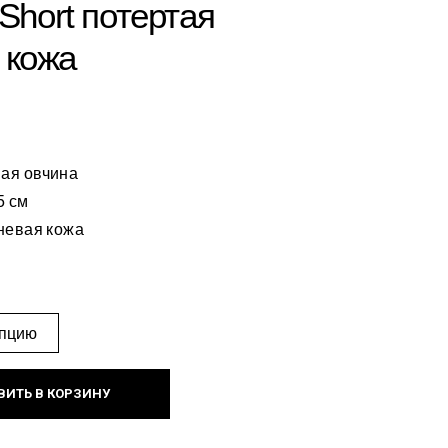
 Short потертая
 кожа
ая овчина
5 см
невая кожа
ВИТЬ В КОРЗИНУ