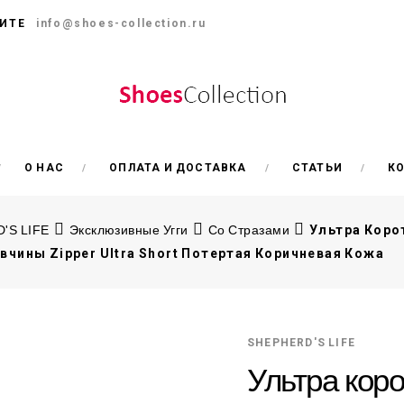
ИТЕ
info@shoes-collection.ru
О НАС
ОПЛАТА И ДОСТАВКА
СТАТЬИ
К
'S LIFE
Эксклюзивные Угги
Со Стразами
Ультра Коро
вчины Zipper Ultra Short Потертая Коричневая Кожа
SHEPHERD'S LIFE
Ультра коро