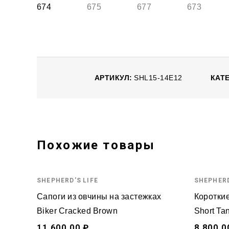
АРТИКУЛ:
SHL15-14E12
КАТ
Похожие товары
SHEPHERD'S LIFE
SHEPHERD
Сапоги из овчины на застежках
Короткие
Biker Cracked Brown
Short Ta
11,600.00 ₽
8,800.0