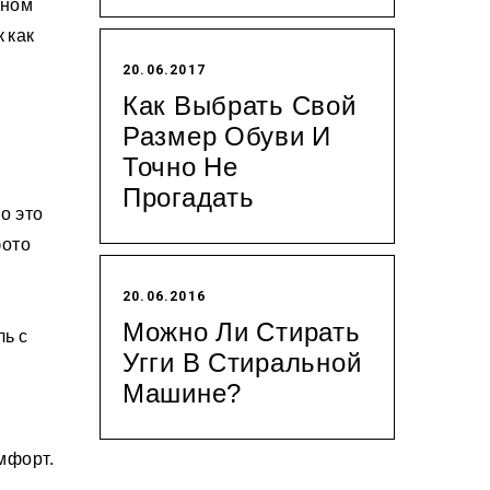
вном
 как
20.06.2017
Как Выбрать Свой
Размер Обуви И
Точно Не
Прогадать
о это
фото
20.06.2016
Можно Ли Стирать
ль с
Угги В Стиральной
Машине?
з
мфорт.