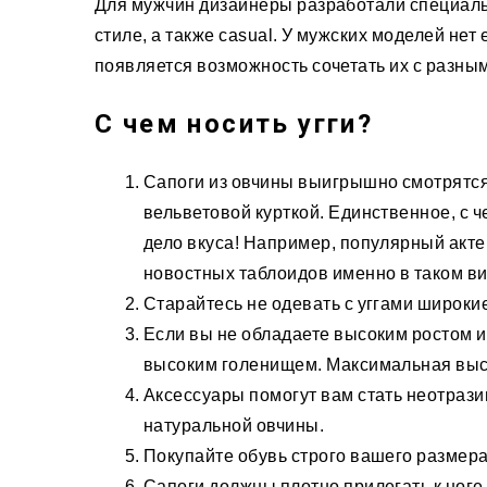
Для мужчин дизайнеры разработали специаль
стиле, а также casual. У мужских моделей нет
появляется возможность сочетать их с разны
С чем носить угги?
Сапоги из овчины выигрышно смотрятся 
вельветовой курткой. Единственное, с ч
дело вкуса! Например, популярный акте
новостных таблоидов именно в таком ви
Старайтесь не одевать с уггами широки
Если вы не обладаете высоким ростом и 
высоким голенищем. Максимальная выс
Аксессуары помогут вам стать неотрази
натуральной овчины.
Покупайте обувь строго вашего размера
Сапоги должны плотно прилегать к ноге