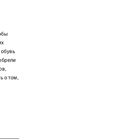
обы
их
 обувь
 обрели
ов,
ь о том,