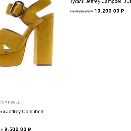
Туфли Jeffrey Campbell J
10,200.00 ₽
13,800.00 ₽
 CAMPBELL
и Jeffrey Campbell
9,500.00 ₽
 ₽