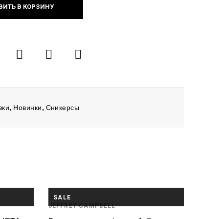
ВИТЬ В КОРЗИНУ
вки
,
Новинки
,
Сникерсы
SALE
JEFFREY CAMPBELL