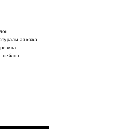
лон
атуральная кожа
резина
:
нейлон