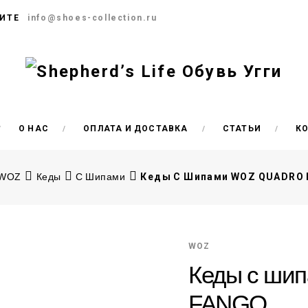
ИТЕ
info@shoes-collection.ru
О НАС
ОПЛАТА И ДОСТАВКА
СТАТЬИ
К
WOZ
Кеды
С Шипами
Кеды С Шипами WOZ QUADRO
WOZ
Кеды с ш
FANGO